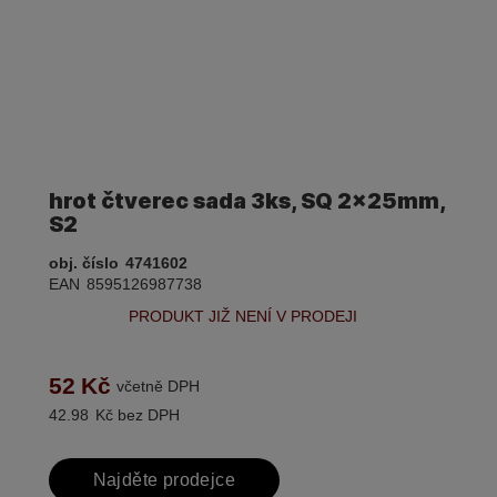
hrot čtverec sada 3ks, SQ 2x25mm,
S2
obj. číslo
4741602
EAN
8595126987738
PRODUKT JIŽ NENÍ V PRODEJI
52
Kč
včetně DPH
42.98
Kč bez DPH
Najděte prodejce